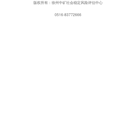
版权所有：徐州中矿社会稳定风险评估中心
0516-83772666
网站首页
一键拨打
发送短信
APP下载
中文网站
网站首页
关于我们
公司简介
技术力量
业务范围